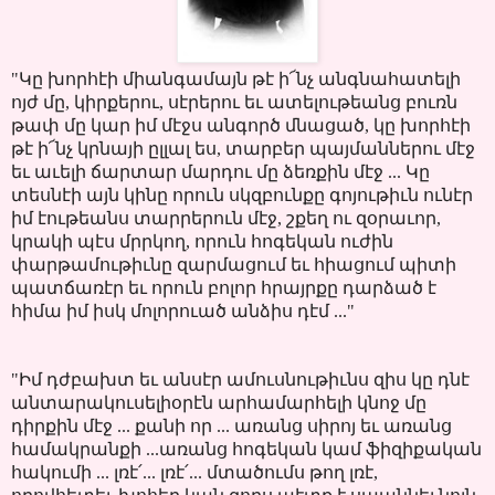
"Կը խորհէի միանգամայն թէ ի՜նչ անգնահատելի
ոյժ մը, կիրքերու, սէրերու եւ ատելութեանց բուռն
թափ մը կար իմ մէջս անգործ մնացած, կը խորհէի
թէ ի՜նչ կրնայի ըլլալ ես, տարբեր պայմաններու մէջ
եւ աւելի ճարտար մարդու մը ձեռքին մէջ ... Կը
տեսնէի այն կինը որուն սկզբունքը գոյութիւն ունէր
իմ էութեանս տարրերուն մէջ, շքեղ ու զօրաւոր,
կրակի պէս մրրկող, որուն հոգեկան ուժին
փարթամութիւնը զարմացում եւ հիացում պիտի
պատճառէր եւ որուն բոլոր հրայրքը դարձած է
հիմա իմ իսկ մոլորուած անձիս դէմ ..."
"Իմ դժբախտ եւ անսէր ամուսնութիւնս զիս կը դնէ
անտարակուսելիօրէն արհամարհելի կնոջ մը
դիրքին մէջ ... քանի որ ... առանց սիրոյ եւ առանց
համակրանքի ...առանց հոգեկան կամ ֆիզիքական
հակումի ... լռէ՛... լռէ՛... մտածումս թող լռէ,