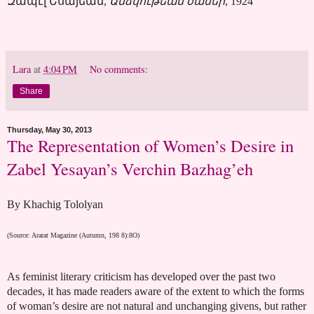
Զապէլ Եսայեան,
Անձկութեան ժամեր
, 1924
Lara
at
4:04 PM
No comments:
Share
Thursday, May 30, 2013
The Representation of Women’s Desire in
Zabel Yesayan’s Verchin Bazhag’eh
By Khachig Tololyan
(Source: Ararat Magazine
(Autumn, 198 8):8O)
As feminist literary criticism has developed over the past two
decades, it has made readers aware of the extent to which the forms
of woman’s desire are not natural and unchanging givens, but rather