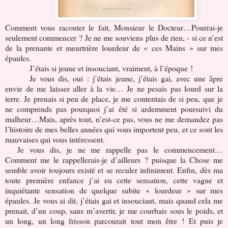
Comment vous raconter le fait, Monsieur le Docteur…Pourrai-je
seulement commencer ? Je ne me souviens plus de rien, - si ce n’est
de la prenante et meurtrière lourdeur de « ces Mains » sur mes
épaules.
J’étais si jeune et insouciant, vraiment, à l’époque !
Je vous dis, oui : j’étais jeune, j’étais gai, avec une âpre
envie de me laisser aller à la vie… Je ne pesais pas lourd sur la
terre. Je prenais si peu de place, je me contentais de si peu, que je
ne comprends pas pourquoi j’ai été si ardemment poursuivi du
malheur…Mais, après tout, n’est-ce pas, vous ne me demandez pas
l’histoire de mes belles années qui vous importent peu, et ce sont les
mauvaises qui vous intéressent.
Je vous dis, je ne me rappelle pas le commencement…
Comment me le rappellerais-je d’ailleurs ? puisque la Chose me
semble avoir toujours existé et se reculer infiniment. Enfin, dès ma
toute première enfance j’ai eu cette sensation, cette vague et
inquiétante sensation de quelque subite « lourdeur » sur mes
épaules. Je vous ai dit, j’étais gai et insouciant, mais quand cela me
prenait, d’un coup, sans m’avertir, je me courbais sous le poids, et
un long, un long frisson parcourait tout mon être ! Et puis je